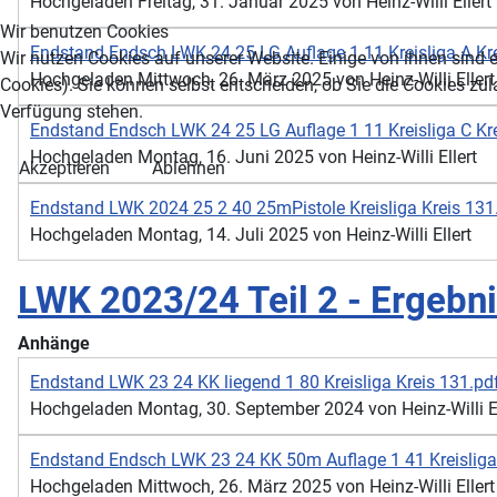
Hochgeladen Freitag, 31. Januar 2025 von Heinz-Willi Ellert
Wir benutzen Cookies
Endstand Endsch LWK 24 25 LG Auflage 1 11 Kreisliga A Kr
Wir nutzen Cookies auf unserer Website. Einige von ihnen sind e
Hochgeladen Mittwoch, 26. März 2025 von Heinz-Willi Ellert
Cookies). Sie können selbst entscheiden, ob Sie die Cookies zul
Verfügung stehen.
Endstand Endsch LWK 24 25 LG Auflage 1 11 Kreisliga C Kr
Hochgeladen Montag, 16. Juni 2025 von Heinz-Willi Ellert
Akzeptieren
Ablehnen
Endstand LWK 2024 25 2 40 25mPistole Kreisliga Kreis 131
Hochgeladen Montag, 14. Juli 2025 von Heinz-Willi Ellert
LWK 2023/24 Teil 2 - Ergebn
Anhänge
Endstand LWK 23 24 KK liegend 1 80 Kreisliga Kreis 131.pd
Hochgeladen Montag, 30. September 2024 von Heinz-Willi El
Endstand Endsch LWK 23 24 KK 50m Auflage 1 41 Kreisliga
Hochgeladen Mittwoch, 26. März 2025 von Heinz-Willi Ellert