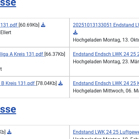
isse
 131.pdf
[60.69Kb]
20251013133051 Endstand LWK
llert
Hochgeladen Montag, 13. Oktob
liga A Kreis 131.pdf
[66.37Kb]
Endstand Endsch LWK 24 25 2
Hochgeladen Montag, 23. März 
t
 B Kreis 131.pdf
[78.04Kb]
Endstand Endsch LWK 24 25 K
Hochgeladen Mittwoch, 06. Mai
isse
Kb]
Endstand LWK 24 25 Luftgeweh