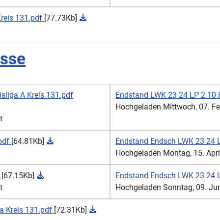
reis 131.pdf
[77.73Kb]
isse
liga A Kreis 131.pdf
Endstand LWK 23 24 LP 2 10 K
Hochgeladen Mittwoch, 07. Feb
t
.pdf
[64.81Kb]
Endstand Endsch LWK 23 24 Lu
Hochgeladen Montag, 15. April 
f
[67.15Kb]
Endstand Endsch LWK 23 24 LG
t
Hochgeladen Sonntag, 09. Juni
a Kreis 131.pdf
[72.31Kb]