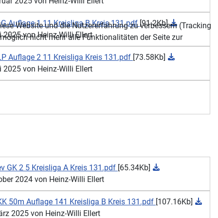
ar 2025 von Heinz-Willi Ellert
 Auflage 1 11 Kreisliga B Kreis 131.pdf
[91.2Kb]
 diese Website und die Nutzererfahrung zu verbessern (Tracking
2025 von Heinz-Willi Ellert
öglich nicht mehr alle Funktionalitäten der Seite zur
 Auflage 2 11 Kreisliga Kreis 131.pdf
[73.58Kb]
2025 von Heinz-Willi Ellert
GK 2 5 Kreisliga A Kreis 131.pdf
[65.34Kb]
er 2024 von Heinz-Willi Ellert
K 50m Auflage 141 Kreisliga B Kreis 131.pdf
[107.16Kb]
z 2025 von Heinz-Willi Ellert