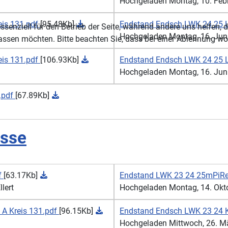
Hochgeladen Montag, 10. Febru
eis 131.pdf
[95.48Kb]
Endstand Endsch LWK 24 25 LG
ssenziell für den Betrieb der Seite, während andere uns helfen,
Hochgeladen Montag, 16. Juni 
assen möchten. Bitte beachten Sie, dass bei einer Ablehnung wom
eis 131.pdf
[106.93Kb]
Endstand Endsch LWK 24 25 LP
Hochgeladen Montag, 16. Juni 
.pdf
[67.89Kb]
isse
f
[63.17Kb]
Endstand LWK 23 24 25mPiRev 
lert
Hochgeladen Montag, 14. Oktob
 A Kreis 131.pdf
[96.15Kb]
Endstand Endsch LWK 23 24 K
Hochgeladen Mittwoch, 26. Mär