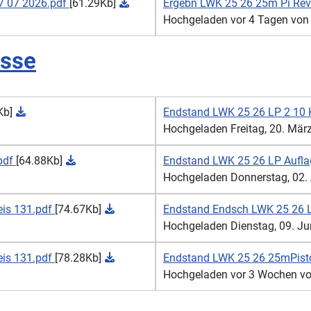
27 07 2026.pdf
[61.29Kb]
Ergebn LWK 25 26 25m Pi Rev 
Hochgeladen vor 4 Tagen von H
isse
Kb]
Endstand LWK 25 26 LP 2 10 K
Hochgeladen Freitag, 20. März 
.pdf
[64.88Kb]
Endstand LWK 25 26 LP Auflag
Hochgeladen Donnerstag, 02. Ap
eis 131.pdf
[74.67Kb]
Endstand Endsch LWK 25 26 LG
Hochgeladen Dienstag, 09. Juni
eis 131.pdf
[78.28Kb]
Endstand LWK 25 26 25mPistol
Hochgeladen vor 3 Wochen von 