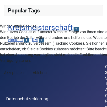
Popular Tags
Kreismeisterschaft
Wir benutzen Cookies
2
Wir nutzen Cookies auf unserer Website. Einige von ihnen sind e
den Betrieb der Seite, während andere uns helfen, diese Website
vorstand
KM
1
1
Nutzererfahrung zu verbessern (Tracking Cookies). Sie können s
entscheiden, ob Sie die Cookies zulassen möchten. Bitte beacht
bei einer Ablehnung womöglich nicht mehr alle Funktionalitäten 
Verfügung stehen.
C
Akzeptieren
Ablehnen
S
A
(
Datenschutzerklärung
R
v