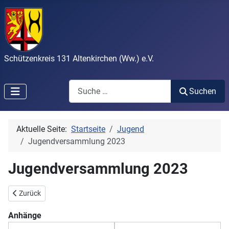
Schützenkreis 131 Altenkirchen (Ww.) e.V.
Search
Suchen
Aktuelle Seite:
Startseite
Jugend
Jugendversammlung 2023
Jugendversammlung 2023
Vorheriger Beitrag: Einladung zum Kreisjugendtag 2023 am 15.07. i
Zurück
Anhänge