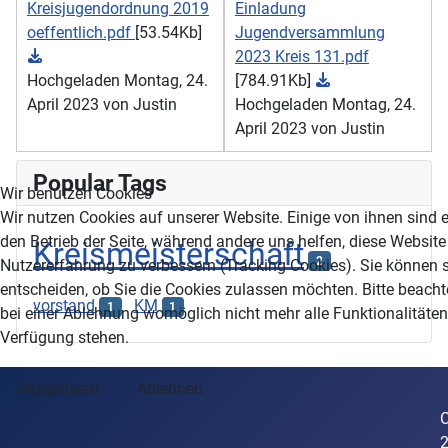
Kreisjugendordnung 2019
Einladung
oeffentlich.pdf
[53.54Kb]
Jugendversammlung
2023 Kreis 131.pdf
Hochgeladen Montag, 24.
[784.91Kb]
April 2023 von Justin
Hochgeladen Montag, 24.
April 2023 von Justin
Popular Tags
Wir benutzen Cookies
Wir nutzen Cookies auf unserer Website. Einige von ihnen sind e
den Betrieb der Seite, während andere uns helfen, diese Website
Kreismeisterschaft
2
Nutzererfahrung zu verbessern (Tracking Cookies). Sie können s
entscheiden, ob Sie die Cookies zulassen möchten. Bitte beacht
vorstand
KM
1
1
bei einer Ablehnung womöglich nicht mehr alle Funktionalitäten 
Verfügung stehen.
Akzeptieren
Ablehnen
C