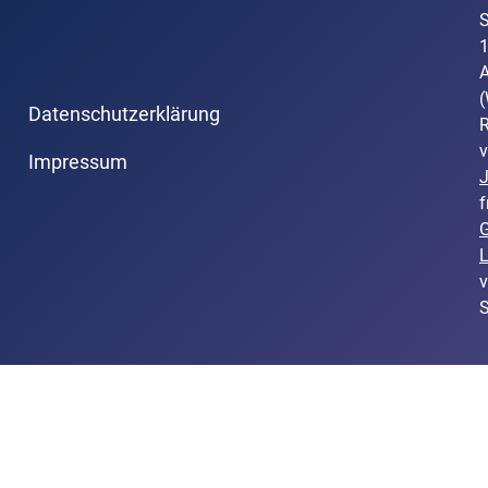
S
A
(
Datenschutzerklärung
R
v
Impressum
f
L
v
S